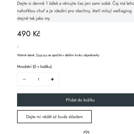
Dejte si denně 1 šálek a věnujte čas jen sami sobě. Čaj má leh
nahořklou chuť a je ideální pro všechny, kteří milují well-aging
stejně tak jako my.
Běžná
490 Kč
JEDNOTKOVÁ
cena
CENA
ZA
/
Včetně daně.
Doprava
se spočítá v dalším kroku objednávky
Množství
(
0
v košíku)
Množství
Snížit
Zvyšte
množství
množství
pro
pro
Přidat do košíku
Korejský
Korejský
ženšen
ženšen
-
-
Dejte mi vědět až bude skladem
ENERGIE
ENERGIE
a
a
ROVNOVÁHA
ROVNOVÁHA