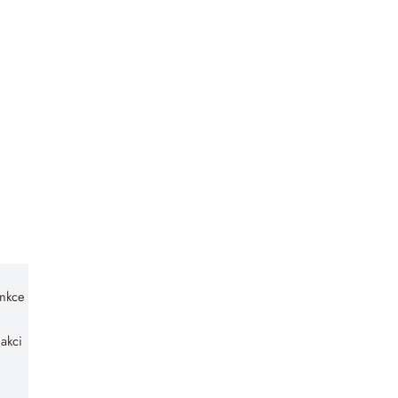
unkce
akci