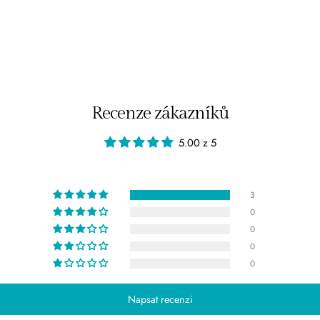
Recenze zákazníků
5.00 z 5
3
0
0
0
0
Napsat recenzi