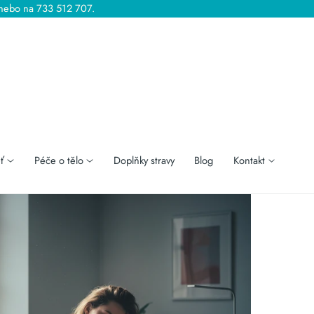
 nebo na 733 512 707.
ť
Péče o tělo
Doplňky stravy
Blog
Kontakt