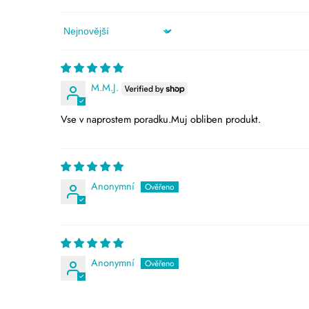
Sort by
M.M.J.
Vse v naprostem poradku.Muj obliben produkt.
Anonymní
Anonymní